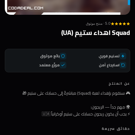
5.0 · منتج موثوق
Squad اهداء ستيم (UA)
تسليم فوري
بائع موثوق
استرجاع آمن
موزّع معتمد
عن المنتج
🎮 سنقوم بإهداء لعبة (Squad) مباشرةً إلى حسابك على ستيم 🎁
🌍 مهم جداً — الريجون:
⚡ يجب أن يكون ريجون حسابك على ستيم أوكرانياً 🇺🇦
🆕 وفي حال لا تملك حساباً، سنُنشئ لك حساباً جديداً مجاناً ونفعّل اللعبة عليه
حقائق سريعة
🛒 طريقة الشراء: