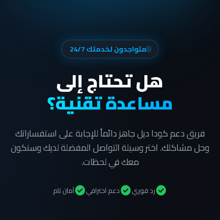
متواجدون لخدمتك 24/7
هل تحتاج إلى
مساعدة تقنية؟
فريق دعم كودا ديل جاهز دائماً للإجابة على استفساراتك
وحل مشاكلك. اختر وسيلة التواصل المفضلة لديك وسنكون
معك في لحظات.
check_circle
check_circle
check_circle
رد فوري
دعم احترافي
آمان تام